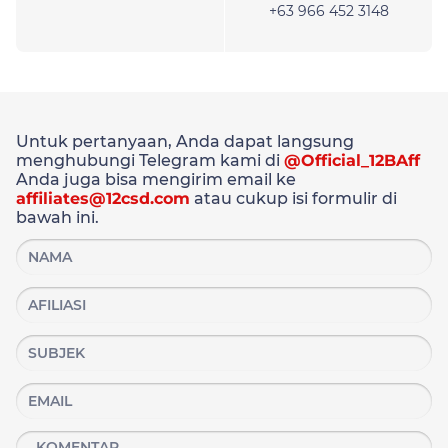
+63 966 452 3148
Untuk pertanyaan, Anda dapat langsung
menghubungi Telegram kami di
@Official_12BAff
Anda juga bisa mengirim email ke
affiliates@12csd.com
atau cukup isi formulir di
bawah ini.