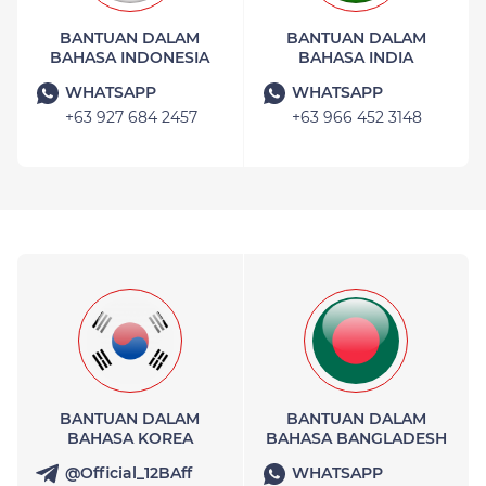
BANTUAN DALAM
BANTUAN DALAM
BAHASA INDONESIA
BAHASA INDIA
WHATSAPP
WHATSAPP
+63 927 684 2457
+63 966 452 3148
BANTUAN DALAM
BANTUAN DALAM
BAHASA KOREA
BAHASA BANGLADESH
@Official_12BAff
WHATSAPP